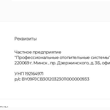
Реквизиты
Частное предприятие
"Профессиональные отопительные системы
220069
г. Минск
, пр. Дзержинского, д. 3Б, оф
УНП 192164971
р/с BY09PJCB30120323011000000933
щены