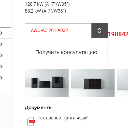
128,7 kW (A+7°/W35°)
88,2 kW (A-7°/W35°)
AWO-AC 201.A032
190842
Получить консультацию
Документы
Тех.паспорт (англ.язык)