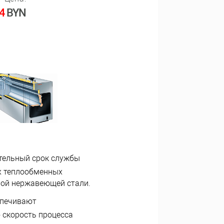
4
BYN
тельный срок службы
х теплообменных
нной нержавеющей стали.
спечивают
 скорость процесса