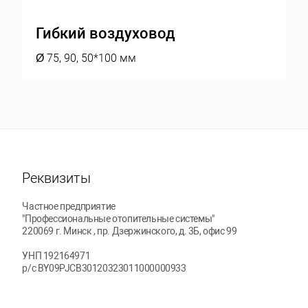
Гибкий воздуховод
Ø 75, 90, 50*100 мм
Реквизиты
Частное предприятие
"Профессиональные отопительные системы"
220069
г. Минск
, пр. Дзержинского, д. 3Б, офис 99
УНП 192164971
р/с BY09PJCB30120323011000000933