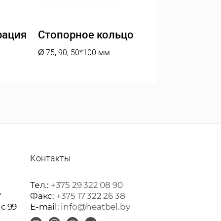
рация
Стопорное кольцо
Ø 75, 90, 50*100 мм
Контакты
Тел.:
+375 29 322 08 90
"
Факс:
+375 17 322 26 38
ис 99
E-mail:
info@heatbel.by