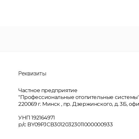
Реквизиты
Частное предприятие
"Профессиональные отопительные системы
220069
г. Минск
, пр. Дзержинского, д. 3Б, оф
УНП 192164971
р/с BY09PJCB30120323011000000933