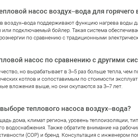
епловой насос воздух–вода для горячего
ов воздух–вода поддерживают функцию нагрева воды д
 или подключаемый бойлер. Такая система обеспечивае
роэнергии по сравнению с традиционными электрическ
пловой насос по сравнению с другими си
чество, но вырабатывает в 3–5 раз больше тепла, чем п
ческих котлов и сопоставимым по стоимости эксплуата
ые вложения выше, но они окупаются за 3–7 лет.
 выборе теплового насоса воздух–вода?
адь дома, климат региона, уровень теплоизоляции, ти
его водоснабжения. Также обратите внимание на рабочи
тивности (COP) и бренд. Консультация с инженером п