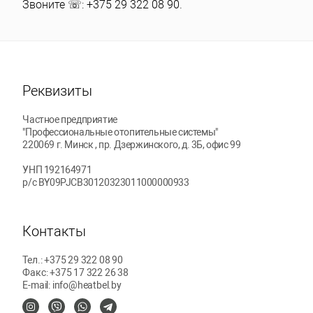
Звоните ☏: +375 29 322 08 90.
Реквизиты
Частное предприятие
"Профессиональные отопительные системы"
220069
г. Минск
, пр. Дзержинского, д. 3Б, офис 99
УНП 192164971
р/с BY09PJCB30120323011000000933
Контакты
Тел.:
+375 29 322 08 90
Факс:
+375 17 322 26 38
E-mail:
info@heatbel.by