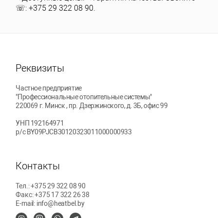
☏: +375 29 322 08 90.
Реквизиты
Частное предприятие
"Профессиональные отопительные системы"
220069
г. Минск
, пр. Дзержинского, д. 3Б, офис 99
УНП 192164971
р/с BY09PJCB30120323011000000933
Контакты
Тел.:
+375 29 322 08 90
Факс:
+375 17 322 26 38
E-mail:
info@heatbel.by